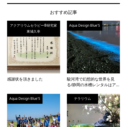
おすすめ記事
アクアリウムセラピー®研究家
Aqua Design Blue'S
東城久幸
感謝状を頂きました
駿河湾で幻想的な世界を見
る/静岡の水槽レンタルはア...
Aqua Design Blue'S
テラリウム