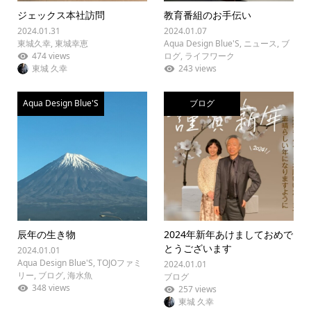
ジェックス本社訪問
教育番組のお手伝い
2024.01.31
2024.01.07
東城久幸
,
東城幸恵
Aqua Design Blue'S
,
ニュース
,
ブ
474 views
ログ
,
ライフワーク
東城 久幸
243 views
Aqua Design Blue'S
ブログ
辰年の生き物
2024年新年あけましておめで
とうございます
2024.01.01
Aqua Design Blue'S
,
TOJOファミ
2024.01.01
リー
,
ブログ
,
海水魚
ブログ
348 views
257 views
東城 久幸