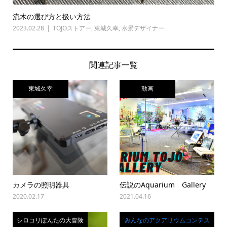
流木の選び方と扱い方法
2023.02.28
TOJOストアー
,
東城久幸
,
水景デザイナー
関連記事一覧
東城久幸
動画
カメラの照明器具
伝説のAquarium Gallery
2020.02.17
2021.04.16
シロコリぽんたの大冒険
みんなのアクアリウムコンテス