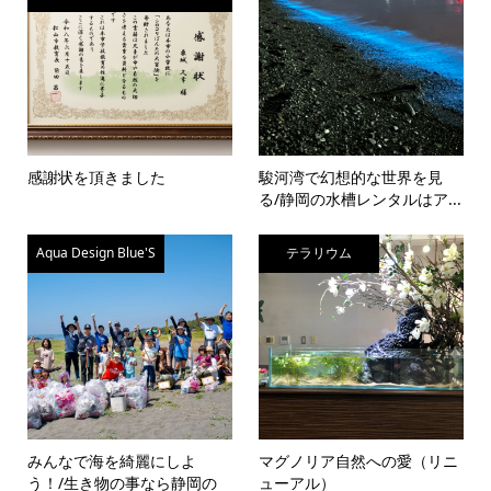
感謝状を頂きました
駿河湾で幻想的な世界を見
る/静岡の水槽レンタルはア...
Aqua Design Blue'S
テラリウム
みんなで海を綺麗にしよ
マグノリア自然への愛（リニ
う！/生き物の事なら静岡の
ューアル）