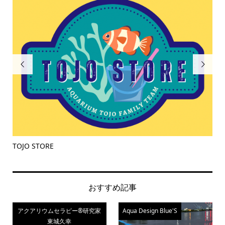


ライブロック
流
おすすめ記事
アクアリウムセラピー®研究家
Aqua Design Blue'S
東城久幸