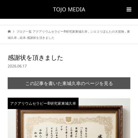
TOJO MEDIA
ブログ一覧
アクアリウムセラピー®研究家東城久幸
,
シロコリぽんたの大冒険
,
東
城久幸
,
絵本
感謝状を頂きました
感謝状を頂きました
2026.06.17
この記事を書いた東城久幸のページを見る
アクアリウムセラピー®研究家東城久幸