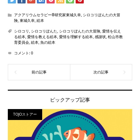
アクアリウムセラピー®研究家東城久幸
,
シロコリぽんたの大冒
険
,
東城久幸
,
絵本
シロコリ
,
シロコリぽんた
,
シロコリぽんたの大冒険
,
愛情を伝え
る絵本
,
愛情を教える絵本
,
愛情を理解する絵本
,
感謝状
,
松山市教
育委員会
,
絵本
,
魚の絵本
コメント:
0
ピックアップ記事
TOJOストアー