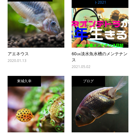
ト2021
アエネウス
60㎝淡水魚水槽のメンテナン
ス
2020.01.13
2021.05.02
東城久幸
ブログ