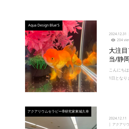
Aqua Design Blue'S
2024.12.31
204 vi
大注目
当/静
こんにちは。
1日となり
アクアリウムセラピー®研究家東城久幸
2024.12.11
アクアリ