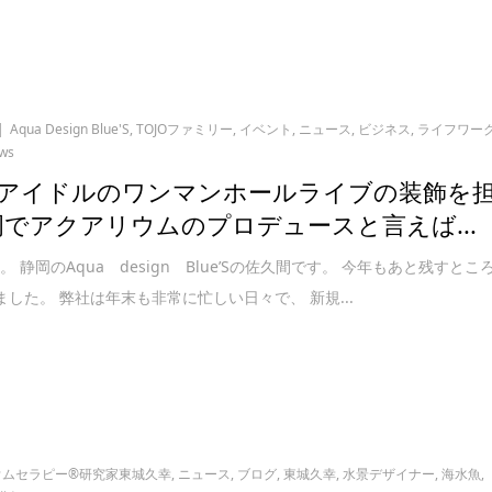
Aqua Design Blue'S
,
TOJOファミリー
,
イベント
,
ニュース
,
ビジネス
,
ライフワー
ews
アイドルのワンマンホールライブの装飾を
岡でアクアリウムのプロデュースと言えば...
 静岡のAqua design Blue’Sの佐久間です。 今年もあと残すとこ
ました。 弊社は年末も非常に忙しい日々で、 新規...
ウムセラピー®研究家東城久幸
,
ニュース
,
ブログ
,
東城久幸
,
水景デザイナー
,
海水魚
,