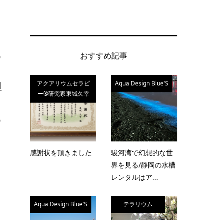
おすすめ記事
ク
担
アクアリウムセラピ
Aqua Design Blue'S
ー®研究家東城久幸
ろ
感謝状を頂きました
駿河湾で幻想的な世
界を見る/静岡の水槽
レンタルはア...
Aqua Design Blue'S
テラリウム