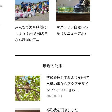
久幸
？
みんなで海を綺麗に
マグノリア自然への
しよう！/生き物の事
愛（リニューアル）
なら静岡のア...
最近の記事
季節を感じてみよう/静岡で
水槽の事ならアクアデザイ
ンブルース/生き物...
2026.07.13
感謝状を頂きました