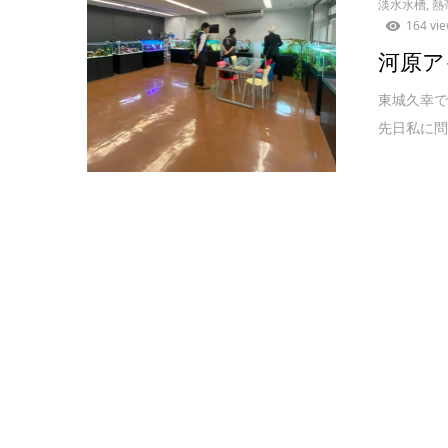
淡水水槽
,
熱
164 vi
河原ア
東城久幸で
先日私に問