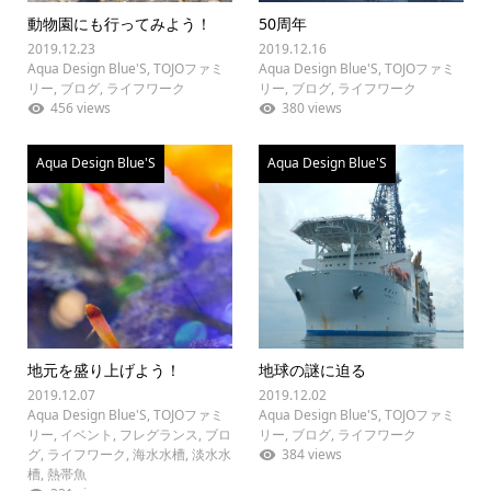
動物園にも行ってみよう！
50周年
2019.12.23
2019.12.16
Aqua Design Blue'S
,
TOJOファミ
Aqua Design Blue'S
,
TOJOファミ
リー
,
ブログ
,
ライフワーク
リー
,
ブログ
,
ライフワーク
456 views
380 views
Aqua Design Blue'S
Aqua Design Blue'S
地元を盛り上げよう！
地球の謎に迫る
2019.12.07
2019.12.02
Aqua Design Blue'S
,
TOJOファミ
Aqua Design Blue'S
,
TOJOファミ
リー
,
イベント
,
フレグランス
,
ブロ
リー
,
ブログ
,
ライフワーク
グ
,
ライフワーク
,
海水水槽
,
淡水水
384 views
槽
,
熱帯魚