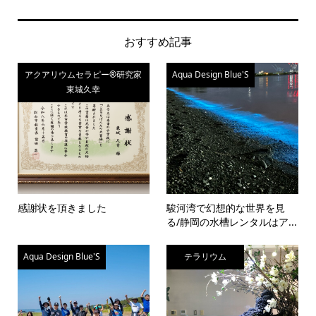
おすすめ記事
アクアリウムセラピー®研究家
Aqua Design Blue'S
東城久幸
感謝状を頂きました
駿河湾で幻想的な世界を見
る/静岡の水槽レンタルはア...
Aqua Design Blue'S
テラリウム