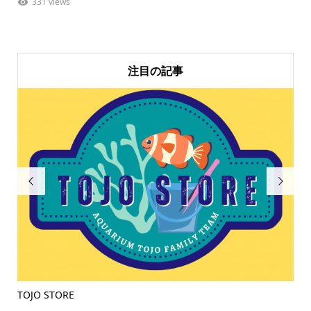
331 views
注目の記事


TOJO STORE
ラ