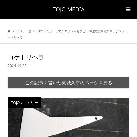
TOJO MEDIA
ブログ一覧
TOJOファミリー
,
アクアリウムセラピー®研究家東城久幸
,
ブログ
コ
ケトリヘラ
コケトリヘラ
2024.10.25
この記事を書いた東城久幸のページを見る
TOJOファミリー