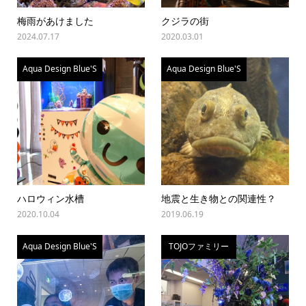
梅雨があけました
クジラの街
2024.07.17
2020.03.01
Aqua Design Blue'S
Aqua Design Blue'S
ハロウィン水槽
地震と生き物との関連性？
2020.10.04
2019.06.19
Aqua Design Blue'S
TOJOファミリー