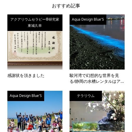
おすすめ記事
アクアリウムセラピー®研究家
Aqua Design Blue'S
東城久幸
感謝状を頂きました
駿河湾で幻想的な世界を見
る/静岡の水槽レンタルはア...
Aqua Design Blue'S
テラリウム