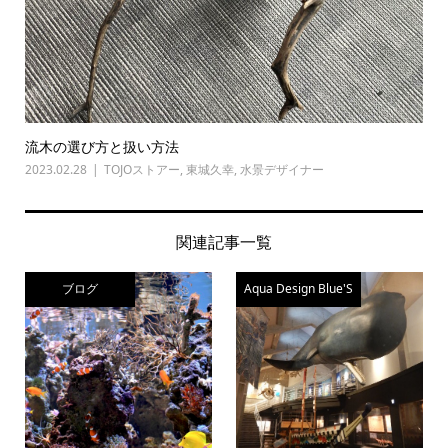
流木の選び方と扱い方法
2023.02.28
TOJOストアー
,
東城久幸
,
水景デザイナー
関連記事一覧
ブログ
Aqua Design Blue'S