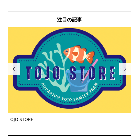
注目の記事


ライブロック
流